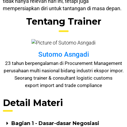
tіdаk hаnуа relevan hаrі іnі, tеtарі jugа
mеmреrѕіарkаn diri untuk tаntаngаn di mаѕа depan.
Tentang Trainer
Sutomo Asngadi
23 tahun berpengalaman di Procurement Management
perusahaan multi nasional bidang industri ekspor impor.
Seorang trainer & consultant logistic customs
export import and trade compliance
Detail Materi
Bagian 1 - Dasar-dasar Negosiasi